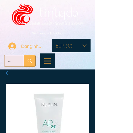
Nữ Trang - Trò Chơi
EUR (€)
Đăng nhập