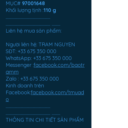
MỤC#
97001648
Khối lượng tịnh :
110 g
....................................................
.................................................... ..........
Liên hệ mua sản phẩm:
Người liên hệ: TRAM NGUYEN
SĐT: +33 675 350 000
WhatsApp: +33 675 350 000
Messenger :
facebook.com/baotr
amm
Zalo : +33 675 350 000
Kinh doanh trên
Facebook:
facebook.com/tmuad
o
....................................................
.................................................... ..........
THÔNG TIN CHI TIẾT SẢN PHẨM