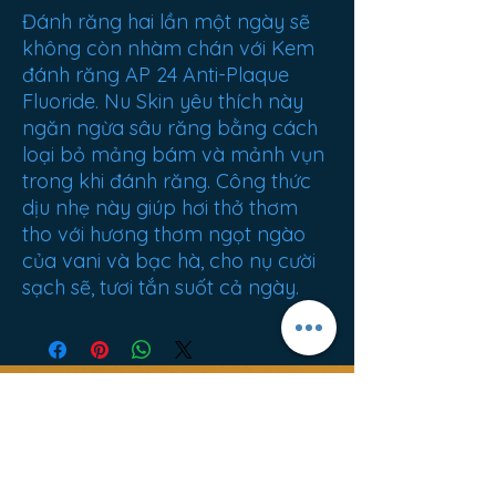
Đánh răng hai lần một ngày sẽ
không còn nhàm chán với Kem
đánh răng AP 24 Anti-Plaque
Fluoride. Nu Skin yêu thích này
ngăn ngừa sâu răng bằng cách
loại bỏ mảng bám và mảnh vụn
trong khi đánh răng. Công thức
dịu nhẹ này giúp hơi thở thơm
tho với hương thơm ngọt ngào
của vani và bạc hà, cho nụ cười
sạch sẽ, tươi tắn suốt cả ngày.
Bán chạy nhất