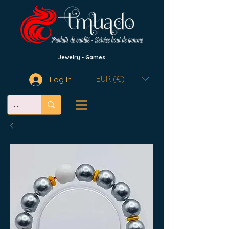
Jewelry - Games
EUR (€)
Log In