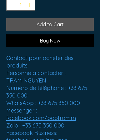
Add to Cart
Buy Now
Contact pour acheter des
produits
Personne à contacter :
TRAM NGUYEN
Numéro de téléphone : +33 675
350 000
WhatsApp : +33 675 350 000
Messenger :
facebook.com/baotramm
Zalo : +33 675 350 000
Facebook Business: