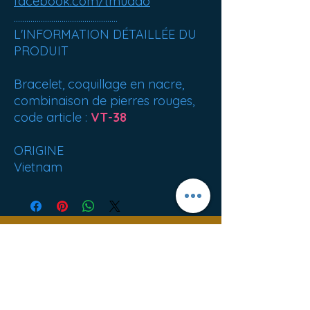
facebook.com/tmuado
..................................................
L'INFORMATION DÉTAILLÉE DU
PRODUIT
Bracelet, coquillage en nacre,
combinaison de pierres rouges,
code article :
VT-38
ORIGINE
Vietnam
Best sellers