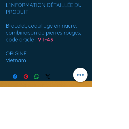
L'INFORMATION DÉTAILLÉE DU
PRODUIT
Bracelet, coquillage en nacre,
combinaison de pierres rouges,
code article :
VT-43
ORIGINE
Vietnam
Bán chạy nhất