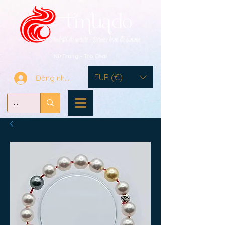
Nữ Trang - Trò Chơi
EUR (€)
Đăng nhập