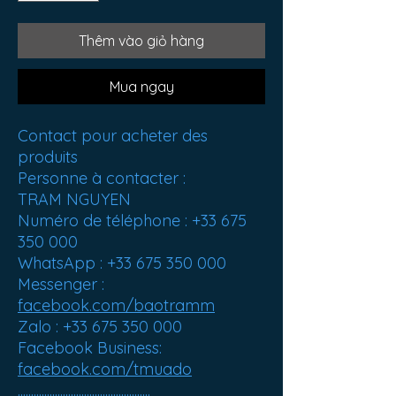
Thêm vào giỏ hàng
Mua ngay
Contact pour acheter des
produits
Personne à contacter :
TRAM NGUYEN
Numéro de téléphone : +33 675
350 000
WhatsApp : +33 675 350 000
Messenger :
facebook.com/baotramm
Zalo : +33 675 350 000
Facebook Business:
facebook.com/tmuado
..................................................