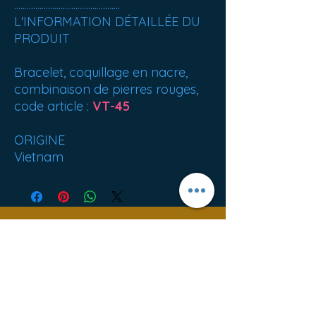
..................................................
L'INFORMATION DÉTAILLÉE DU
PRODUIT
Bracelet, coquillage en nacre,
combinaison de pierres rouges,
code article :
VT-45
ORIGINE
Vietnam
Best sellers