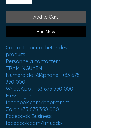
Add to Cart
Buy Now
Contact pour acheter des
produits
Personne à contacter :
TRAM NGUYEN
Numéro de téléphone : +33 675
350 000
WhatsApp : +33 675 350 000
Messenger :
facebook.com/baotramm
Zalo : +33 675 350 000
Facebook Business:
facebook.com/tmuado