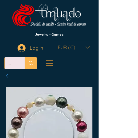
Jewelry - Games
EUR (€)
Log In