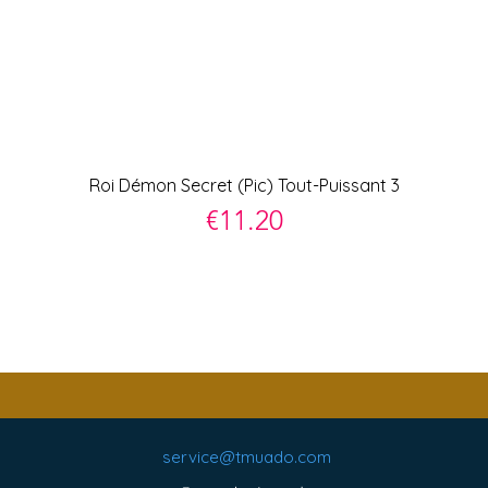
Quick View
Roi Démon Secret (Pic) Tout-Puissant 3
Price
€11.20
service@tmuado.com