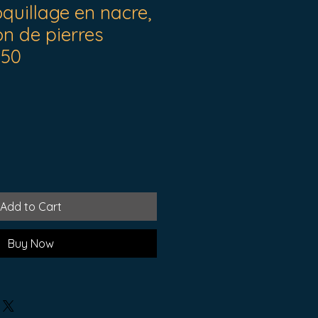
oquillage en nacre,
n de pierres
-50
Add to Cart
Buy Now