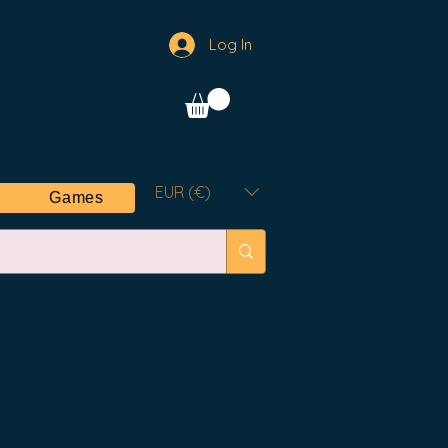
Log In
EUR (€)
Games