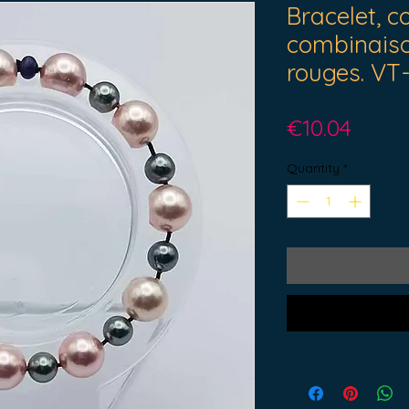
Bracelet, c
combinaiso
rouges. VT
Price
€10.04
Quantity
*