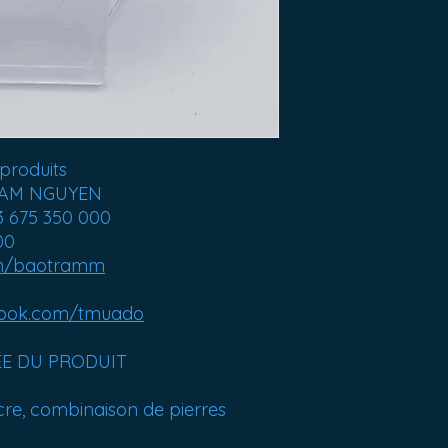
produits
 TRAM NGUYEN
3 675 350 000
00
m/baotramm
ook.com/tmuado
ÉE DU PRODUIT
cre, combinaison de pierres