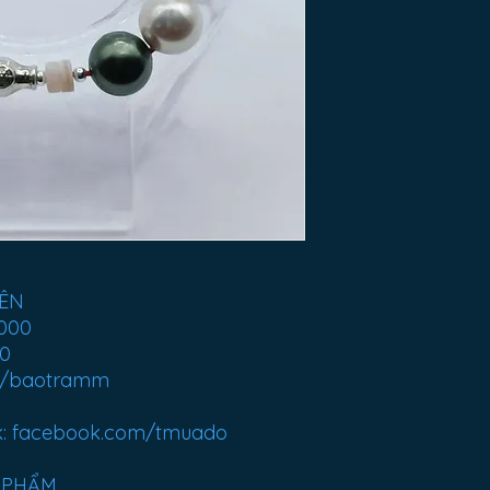
YÊN
 000
00
m/baotramm
k: facebook.com/tmuado
N PHẨM