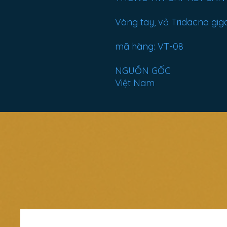
Vòng tay, vỏ Tridacna giga
mã hàng: VT-08
NGUỒN GỐC
Việt Nam