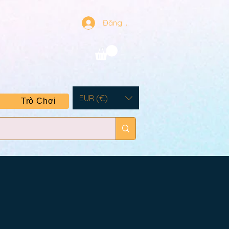
Đăng nhập
EUR (€)
Trò Chơi