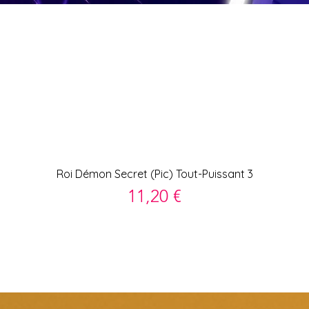
Xem nhanh
Roi Démon Secret (Pic) Tout-Puissant 3
Giá
11,20 €