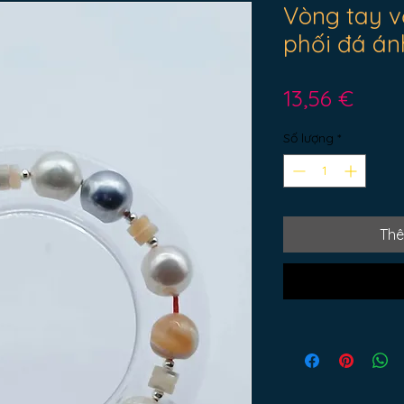
Vòng tay v
phối đá án
Giá
13,56 €
Số lượng
*
Thê