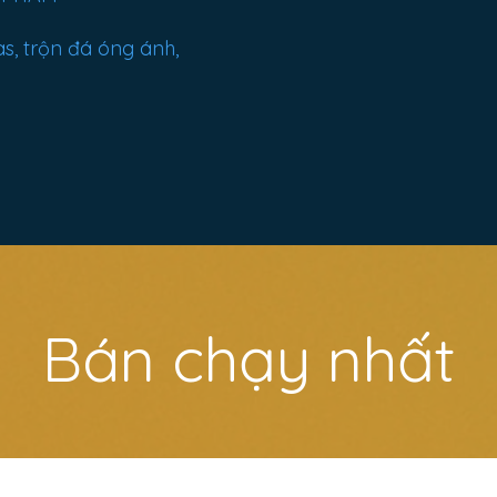
s, trộn đá óng ánh,
Bán chạy nhất