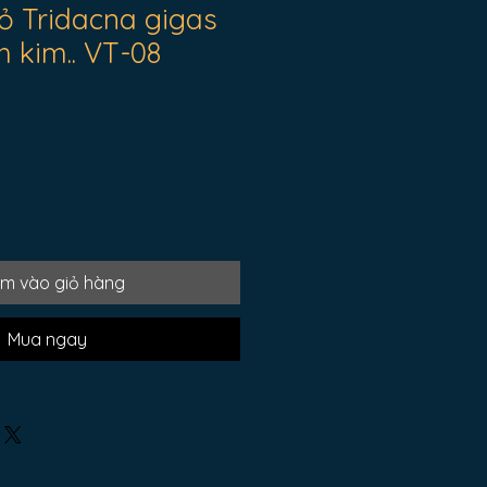
ỏ Tridacna gigas
h kim.. VT-08
m vào giỏ hàng
Mua ngay