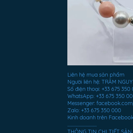
Liên hệ mua sản phẩm
Người liên hệ: TRÂM NGU
Số điện thoại: +33 675 350
WhatsApp: +33 675 350 0
Messenger: facebook.co
Zalo: +33 675 350 000
Kinh doanh trên Faceboo
.................................
THÔNG TIN CHI TIẾT SẢ