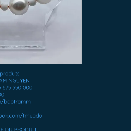
produits
 TRAM NGUYEN
3 675 350 000
00
m/baotramm
ook.com/tmuado
ÉE DU PRODUIT