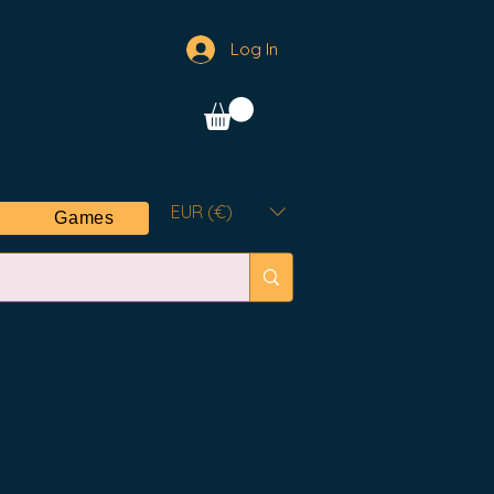
Log In
EUR (€)
Games