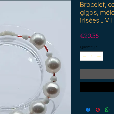
Bracelet, c
gigas, mél
irisées .. VT
Price
€20.36
Quantity
*