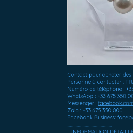
Contact pour acheter des 
Personne à contacter :
Numéro de téléphone : +3
WhatsApp : +33 675 350 0
Messenger :
facebook.co
Zalo : +33 675 350 000
Facebook Business:
faceb
..................................................
L'INFORMATION DÉTAILL