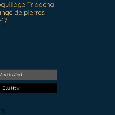
oquillage Tridacna
angé de pierres
-17
Add to Cart
Buy Now