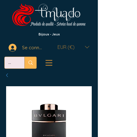
Bijoux - Jeux
EUR (€)
Se connecter