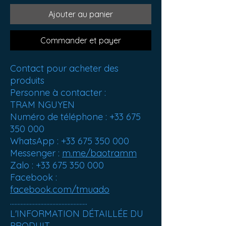
Ajouter au panier
Commander et payer
Contact pour acheter des
produits
Personne à contacter :
TRAM NGUYEN
Numéro de téléphone : +33 675
350 000
WhatsApp : +33 675 350 000
Messenger :
m.me/baotramm
Zalo : +33 675 350 000
Facebook :
facebook.com/tmuado
...................................................
L'INFORMATION DÉTAILLÉE DU
PRODUIT