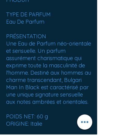
TYPE DE PARFUM
Eau De Parfum
PRÉSENTATION
Une Eau de Parfum néo-orientale
et sensuelle. Un parfum
assurément charismatique qui
exprime toute la masculinité de
l'homme. Destiné aux hommes au
charme transcendant, Bulgari
Man In Black est caractérisé par
une unique signature sensuelle
aux notes ambrées et orientales.
POIDS NET: 60 g
ORIGINE: Italie