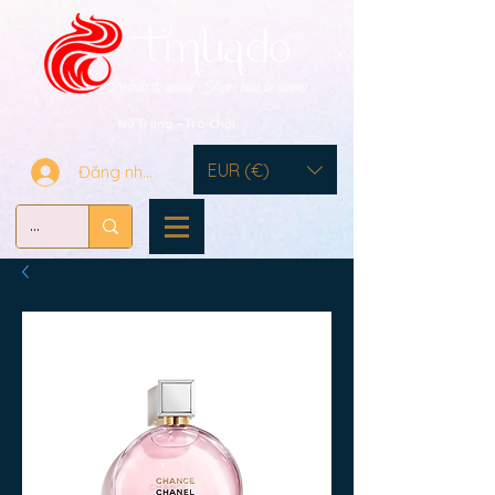
Nữ Trang - Trò Chơi
EUR (€)
Đăng nhập