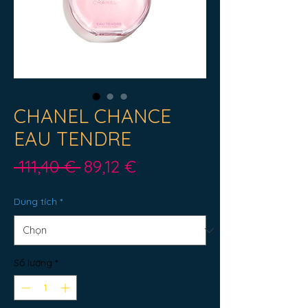
CHANEL CHANCE
EAU TENDRE
Giá
Giá
 111,40 € 
89,12 €
thông
bán
Dung tích
*
thường
rẻ
Số lượng
*