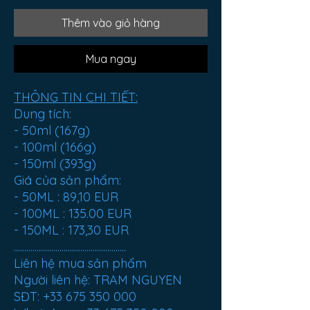
Thêm vào giỏ hàng
Mua ngay
THÔNG TIN CHI TIẾT:
Dung tích:
- 50ml (167g)
- 100ml (166g)
- 150ml (393g)
Giá của sản phẩm:
- 50ML :
89,10 EUR
- 100ML :
135.00 EUR
- 150ML :
173,30 EUR
......................................................
Liên hệ mua sản phẩm
Người liên hệ: TRAM NGUYEN
SĐT: +33 675 350 000