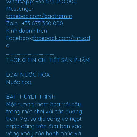
WhatsApp: +33 675 350 000
Messenger
:
faceboo.com/baotramm
Zalo : +33 675 350 000
Kinh doanh trên
Facebook:
facebook.com/tmuad
o
......................................................
THÔNG TIN CHI TIẾT SẢN PHẨM
LOẠI NƯỚC HOA
Nước hoa
BÀI THUYẾT TRÌNH
Một hương thơm hoa trái cây
trong một chai với các đường
tròn. Một sự dịu dàng và ngọt
ngào dâng trào đưa bạn vào
vòng xoáy của hạnh phúc và