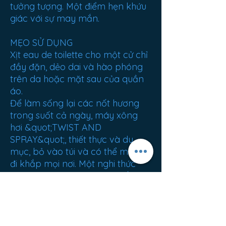
tưởng tượng. Một điểm hẹn khứu
giác với sự may mắn.
MẸO SỬ DỤNG
Xịt eau de toilette cho một cử chỉ
đầy đặn, dẻo dai và hào phóng
trên da hoặc mặt sau của quần
áo.
Để làm sống lại các nốt hương
trong suốt cả ngày, máy xông
hơi &quot;TWIST AND
SPRAY&quot;, thiết thực và du
mục, bỏ vào túi và có thể mang
đi khắp mọi nơi. Một nghi thức
thơm hoàn chỉnh cho việc tắm
và cơ thể cũng giúp bạn có thể
thăng hoa trên đường đi.
XUẤT XỨ: France