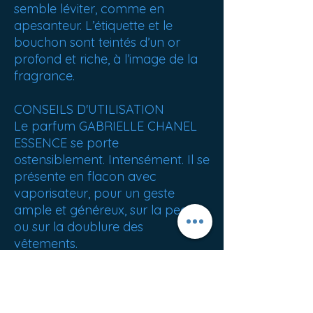
semble léviter, comme en
apesanteur. L’étiquette et le
bouchon sont teintés d’un or
profond et riche, à l’image de la
fragrance.
CONSEILS D'UTILISATION
Le parfum GABRIELLE CHANEL
ESSENCE se porte
ostensiblement. Intensément. Il se
présente en flacon avec
vaporisateur, pour un geste
ample et généreux, sur la peau
ou sur la doublure des
vêtements.
Un rituel parfumé pour le bain et
le corps permet d'en sublimer le
sillage.