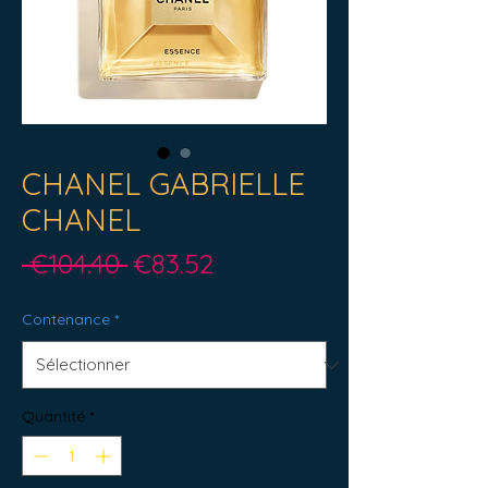
CHANEL GABRIELLE
CHANEL
Prix
Prix
 €104.40 
€83.52
original
promotionnel
Contenance
*
Quantité
*