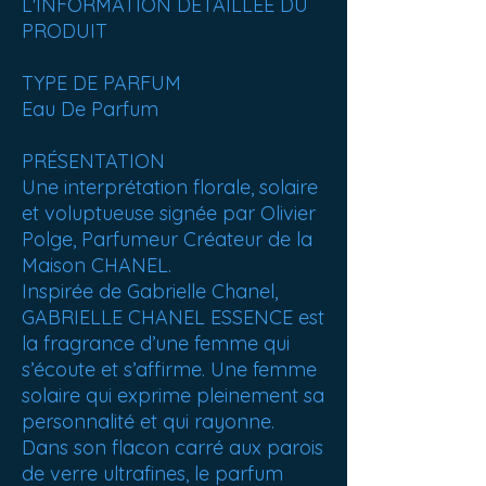
L'INFORMATION DÉTAILLÉE DU
PRODUIT
TYPE DE PARFUM
Eau De Parfum
PRÉSENTATION
Une interprétation florale, solaire
et voluptueuse signée par Olivier
Polge, Parfumeur Créateur de la
Maison CHANEL.
Inspirée de Gabrielle Chanel,
GABRIELLE CHANEL ESSENCE est
la fragrance d’une femme qui
s’écoute et s’affirme. Une femme
solaire qui exprime pleinement sa
personnalité et qui rayonne.
Dans son flacon carré aux parois
de verre ultrafines, le parfum