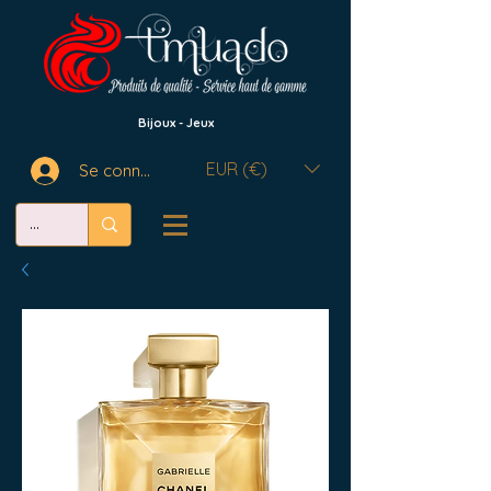
Bijoux - Jeux
EUR (€)
Se connecter