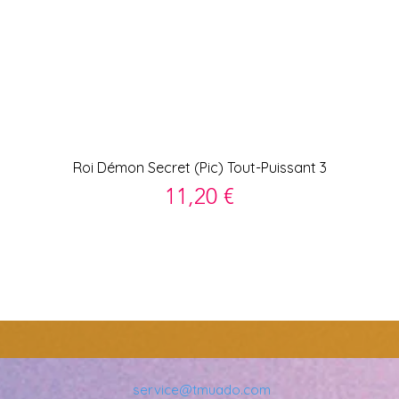
Xem nhanh
Roi Démon Secret (Pic) Tout-Puissant 3
Giá
11,20 €
service@tmuado.com