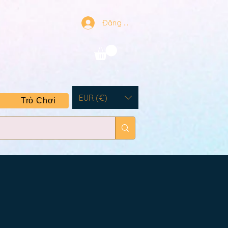
Đăng nhập
EUR (€)
Trò Chơi