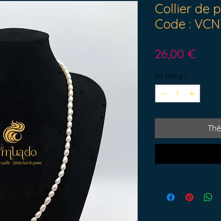
Collier de 
Code : VCN
Giá
26,00 €
Số lượng
*
Thê