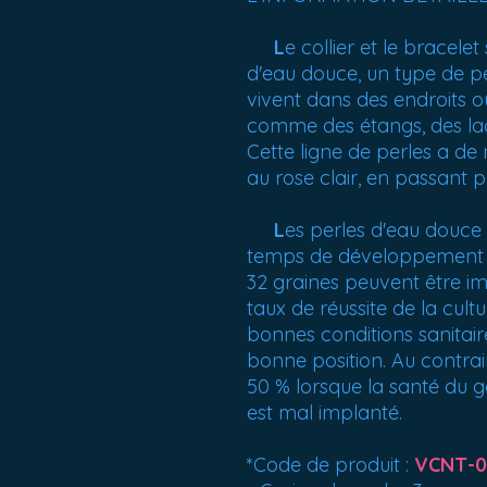
L
e collier et le bracele
d'eau douce, un type de pe
vivent dans des endroits o
comme des étangs, des lacs,
Cette ligne de perles a d
au rose clair, en passant pa
L
es perles d'eau douce
temps de développement de
32 graines peuvent être im
taux de réussite de la cul
bonnes conditions sanitaire
bonne position. Au contrair
50 % lorsque la santé du g
est mal implanté.
*Code de produit :
VCNT-0