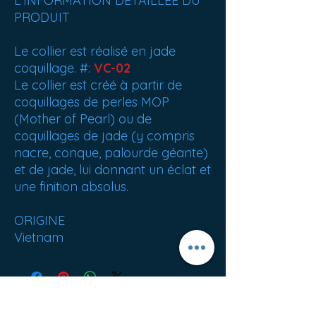
L'INFORMATION DÉTAILLÉE DU
PRODUIT
Le collier est réalisé en jade
coquillage. #:
VC-02
Le collier est créé à partir de
coquillages de perles MOP
(Mother of Pearl) ou de
coquillages de jade (y compris
nacre, conque, palourde géante)
et de jade, lui donnant un éclat et
une finition absolus.
ORIGINE
Vietnam