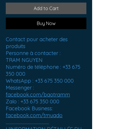
Add to Cart
Buy Now
Contact pour acheter des
produits
Personne à contacter :
TRAM NGUYEN
Numéro de téléphone : +33 675
350 000
WhatsApp : +33 675 350 000
Messenger :
facebook.com/baotramm
Zalo : +33 675 350 000
Facebook Business:
facebook.com/tmuado
..................................................