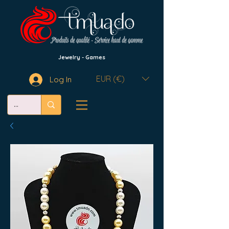
Jewelry - Games
EUR (€)
Log In