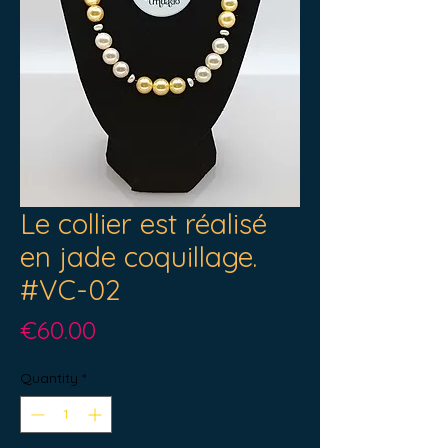
Le collier est réalisé
en jade coquillage.
#VC-02
Price
€60.00
Quantity
*