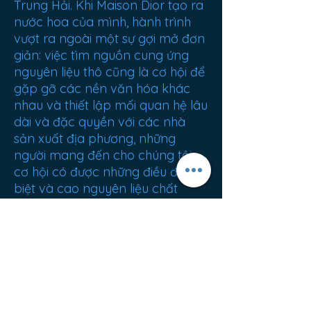
Trung Hải. Khi Maison Dior tạo ra
nước hoa của mình, hành trình
vượt ra ngoài một sự gợi mở đơn
giản: việc tìm nguồn cung ứng
nguyên liệu thô cũng là cơ hội để
gặp gỡ các nền văn hóa khác
nhau và thiết lập mối quan hệ lâu
dài và đặc quyền với các nhà
sản xuất địa phương, những
người mang đến cho chúng tôi
cơ hội có được những điều đặc
biệt và cao nguyên liệu chất
lượng.
TRỌNG LƯỢNG TỊNH: 359 g
XUẤT XỨ: France