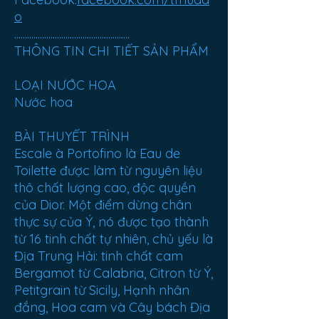
o
......................................................
THÔNG TIN CHI TIẾT SẢN PHẨM
LOẠI NƯỚC HOA
Nước hoa
BÀI THUYẾT TRÌNH
Escale à Portofino là Eau de
Toilette được làm từ nguyên liệu
thô chất lượng cao, độc quyền
của Dior. Một điểm dừng chân
thực sự của Ý, nó được tạo thành
từ 16 tinh chất tự nhiên, chủ yếu là
Địa Trung Hải: tinh chất cam
Bergamot từ Calabria, Citron từ Ý,
Petitgrain từ Sicily, Hạnh nhân
đắng, Hoa cam và Cây bách Địa