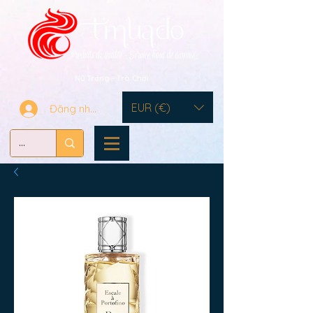
Nữ Trang - Trò Chơi
EUR (€)
Đăng nhập