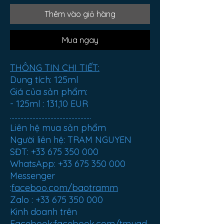
Thêm vào giỏ hàng
Mua ngay
THÔNG TIN CHI TIẾT:
Dung tích: 125ml
Giá của sản phẩm:
- 125ml :
131,10 EUR
......................................................
Liên hệ mua sản phẩm
Người liên hệ: TRAM NGUYEN
SĐT: +33 675 350 000
WhatsApp: +33 675 350 000
Messenger
:
faceboo.com/baotramm
Zalo : +33 675 350 000
Kinh doanh trên
Facebook:
facebook.com/tmuad