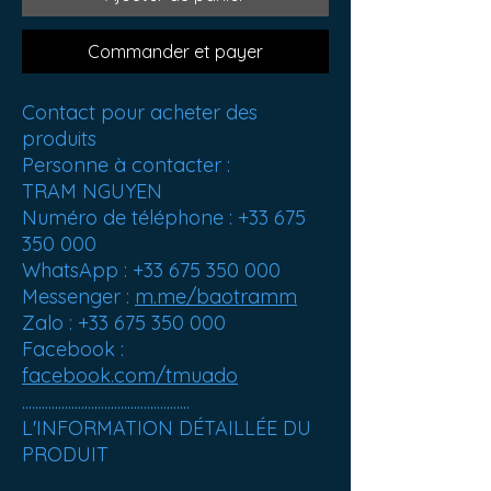
Commander et payer
Contact pour acheter des
produits
Personne à contacter :
TRAM NGUYEN
Numéro de téléphone : +33 675
350 000
WhatsApp : +33 675 350 000
Messenger :
m.me/baotramm
Zalo : +33 675 350 000
Facebook :
facebook.com/tmuado
...................................................
L'INFORMATION DÉTAILLÉE DU
PRODUIT