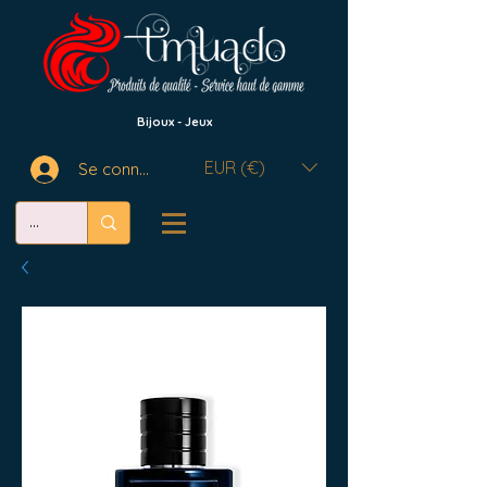
Bijoux - Jeux
EUR (€)
Se connecter