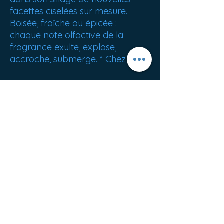
facettes ciselées sur mesure.
Boisée, fraîche ou épicée :
chaque note olfactive de la
fragrance exulte, explose,
accroche, submerge. * Chez Dior.
POIDS NET: 257 g
ORIGINE: France
Meilleures ventes