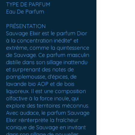
TYPE DE PARFUM
Eau De Parfum
PRÉSENTATION
Sauvage Elixir est le parfum Dior
à la concentration inédite* et
extrême, comme la quintessence
de Sauvage. Ce parfum masculin
distille dans son sillage inattendu
et surprenant des notes de
pamplemousse, d'épices, de
lavande bio AOP et de bois
liquoreux. Il est une composition
olfactive à la force inouïe, qui
explore des territoires méconnus.
Avec audace, le parfum Sauvage
Elixir réinterprète la fraîcheur
iconique de Sauvage en invitant
dans son sillage de nouvelles