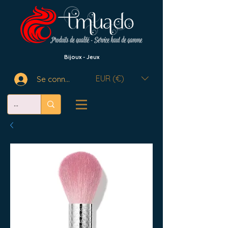
Bijoux - Jeux
EUR (€)
Se connecter