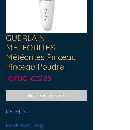
GUERLAIN
METEORITES
Météorites Pinceau
Pinceau Poudre
Prix
Prix
 €41.10 
€32.88
original
promotionnel
Rupture de stock
DÉTAILS :
Poids Net : 37g