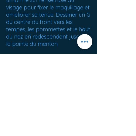
uniforme sur l’ensemble du
visage pour fixer le maquillage et
améliorer sa tenue. Dessiner un G
du centre du front vers les
tempes, les pommettes et le haut
du nez en redescendant jusqu’à
la pointe du menton.
POIDS NET : 37 g
ORIGINE : France
Meilleures ventes