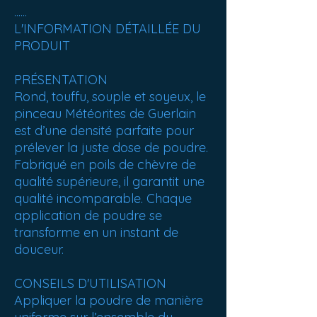
......
L'INFORMATION DÉTAILLÉE DU
PRODUIT
PRÉSENTATION
Rond, touffu, souple et soyeux, le
pinceau Météorites de Guerlain
est d’une densité parfaite pour
prélever la juste dose de poudre.
Fabriqué en poils de chèvre de
qualité supérieure, il garantit une
qualité incomparable. Chaque
application de poudre se
transforme en un instant de
douceur.
CONSEILS D'UTILISATION
Appliquer la poudre de manière