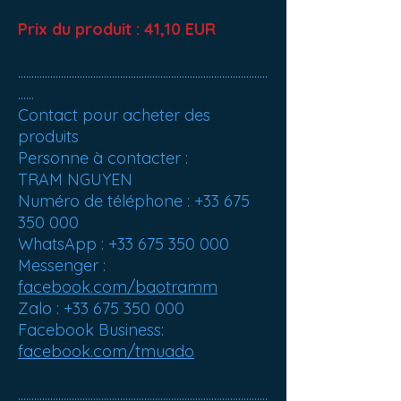
Prix ​​du produit : 41,10 EUR
.............................................................................................
......
Contact pour acheter des
produits
Personne à contacter :
TRAM NGUYEN
Numéro de téléphone : +33 675
350 000
WhatsApp : +33 675 350 000
Messenger :
facebook.com/baotramm
Zalo : +33 675 350 000
Facebook Business:
facebook.com/tmuado
.............................................................................................