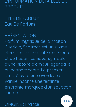
L'INFORMATION DÉTAILLÉE DU
PRODUIT
TYPE DE PARFUM
Eau De Parfum
PRÉSENTATION
Parfum mythique de la maison
Guerlain, Shalimar est un sillage
éternel à la sensualité obsédante
et au flacon iconique, symbole
d’une histoire d’amour légendaire
et incandescente. Le premier
ambré avec une overdose de
vanille incarne une féminité
enivrante marquée d’un soupçon
d’interdit.
ORIGINE : France