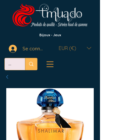
Bijoux - Jeux
EUR (€)
Se connecter