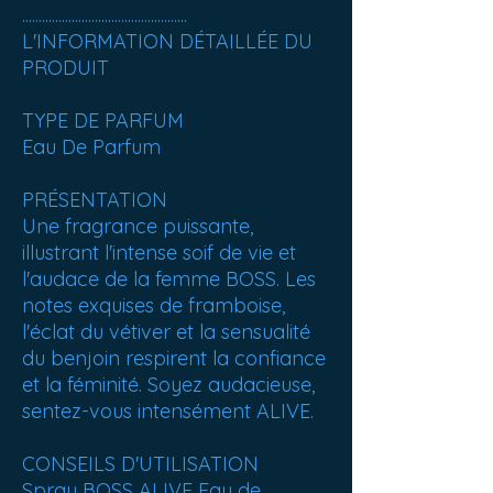
..................................................
L'INFORMATION DÉTAILLÉE DU
PRODUIT
TYPE DE PARFUM
Eau De Parfum
PRÉSENTATION
Une fragrance puissante,
illustrant l'intense soif de vie et
l'audace de la femme BOSS. Les
notes exquises de framboise,
l'éclat du vétiver et la sensualité
du benjoin respirent la confiance
et la féminité. Soyez audacieuse,
sentez-vous intensément ALIVE.
CONSEILS D'UTILISATION
Spray BOSS ALIVE Eau de