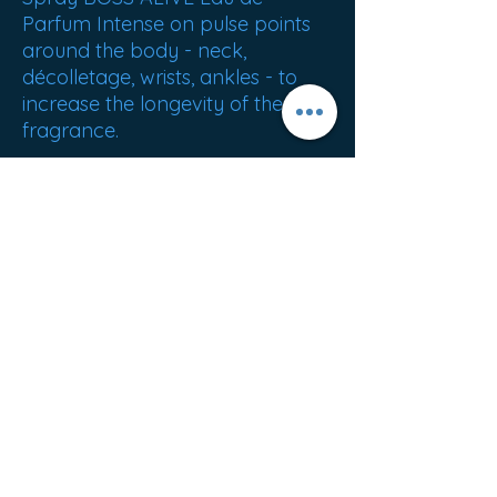
Parfum Intense on pulse points
around the body - neck,
décolletage, wrists, ankles - to
increase the longevity of the
fragrance.
ORIGINE : Allemagne
Meilleures ventes