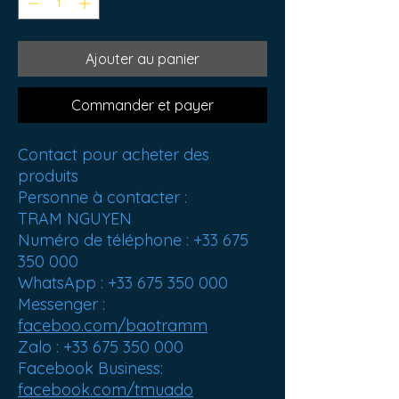
Ajouter au panier
Commander et payer
Contact pour acheter des
produits
Personne à contacter :
TRAM NGUYEN
Numéro de téléphone : +33 675
350 000
WhatsApp : +33 675 350 000
Messenger :
faceboo.com/baotramm
Zalo : +33 675 350 000
Facebook Business:
facebook.com/tmuado