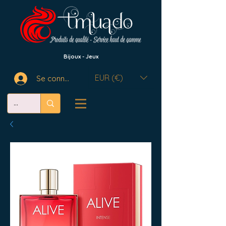
Bijoux - Jeux
EUR (€)
Se connecter