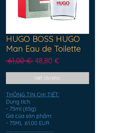
HUGO BOSS HUGO
Man Eau de Toilette
Giá
Giá
 61,00 € 
48,80 €
thông
bán
thường
rẻ
Hết tồn kho
THÔNG TIN CHI TIẾT:
Dung tích:
- 75ml (65g)
Giá của sản phẩm:
- 75ML :
61.00 EUR
......................................................