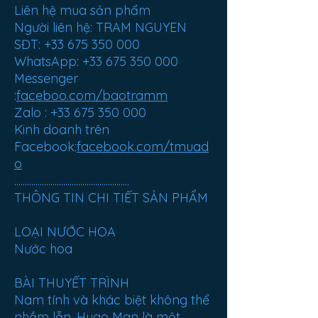
Liên hệ mua sản phẩm
Người liên hệ: TRAM NGUYEN
SĐT: +33 675 350 000
WhatsApp: +33 675 350 000
Messenger
:
faceboo.com/baotramm
Zalo : +33 675 350 000
Kinh doanh trên
Facebook:
facebook.com/tmuad
o
......................................................
THÔNG TIN CHI TIẾT SẢN PHẨM
LOẠI NƯỚC HOA
Nước hoa
BÀI THUYẾT TRÌNH
Nam tính và khác biệt không thể
nhầm lẫn, Hugo Man là một