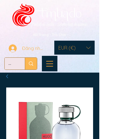
Nữ Trang - Trò Chơi
EUR (€)
Đăng nhập