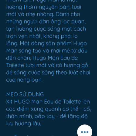
hương thơm nguyên bản, tươi
mát và nhẹ nhàng. Dành cho
những người đàn ông lạc quan,
tận hưởng cuộc sống một cách
trọn vẹn nhất, không phải lo
lắng. Một dòng sản phẩm Hugo
Man sáng tạo và mới mẻ từ đầu
đến chân. Hugo Man Eau de
Toilette tươi mát và có hương gỗ
để sống cuộc sống theo luật chơi
của riêng bạn.
MẸO SỬ DỤNG
Xịt HUGO Man Eau de Toilette lên
các điểm xung quanh cơ thể - cổ,
thân mình, bắp tay - để tăng độ
lưu hương lâu.