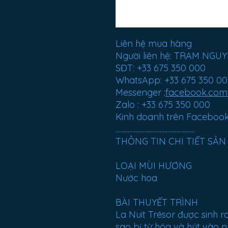
Liên hệ mua hàng
Người liên hệ: TRAM NGU
SĐT: +33 675 350 000
WhatsApp: +33 675 350 0
Messenger :
facebook.co
Zalo : +33 675 350 000
Kinh doanh trên Facebook
....................................................
THÔNG TIN CHI TIẾT SẢ
LOẠI MÙI HƯƠNG
Nước hoa
BÀI THUYẾT TRÌNH
La Nuit Trésor được sinh r
sao bị từ hóa và hút vào