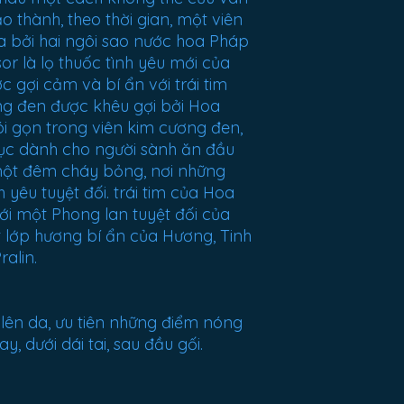
 thành, theo thời gian, một viên
a bởi hai ngôi sao nước hoa Pháp
r là lọ thuốc tình yêu mới của
ợc gợi cảm và bí ẩn với trái tim
g đen được khêu gợi bởi Hoa
ói gọn trong viên kim cương đen,
 dục dành cho người sành ăn đầu
 một đêm cháy bỏng, nơi những
 yêu tuyệt đối. trái tim của Hoa
ới một Phong lan tuyệt đối của
ột lớp hương bí ẩn của Hương, Tinh
ralin.
p lên da, ưu tiên những điểm nóng
y, dưới dái tai, sau đầu gối.