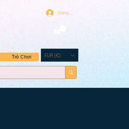
Đăng nhập
EUR (€)
Trò Chơi