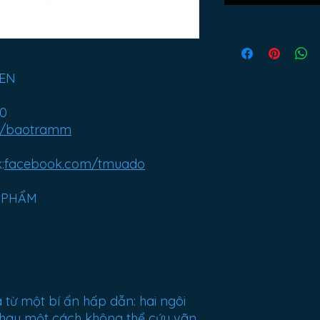
YEN
00
m/baotramm
:
facebook.com/tmuado
N PHẨM
a từ một bí ẩn hấp dẫn: hai ngôi
 nhau một cách không thể cứu vãn