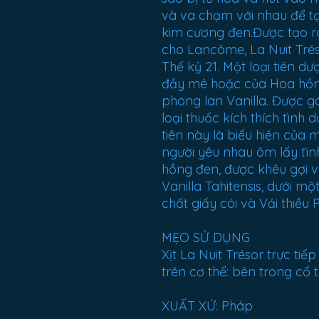
và va chạm với nhau để tạo
kim cương đen.Được tạo r
cho Lancôme, La Nuit Tréso
Thế kỷ 21. Một loại tiên dư
đầy mê hoặc của Hoa hồn
phong lan Vanilla. Được g
loại thuốc kích thích tình
tiên này là biểu hiện của
người yêu nhau ôm lấy tình
hồng đen, được khêu gợi v
Vanilla Tahitensis, dưới m
chất giấy cói và Vải thiều P
MẸO SỬ DỤNG
Xịt La Nuit Trésor trực tiế
trên cơ thể: bên trong cổ ta
XUẤT XỨ: Pháp