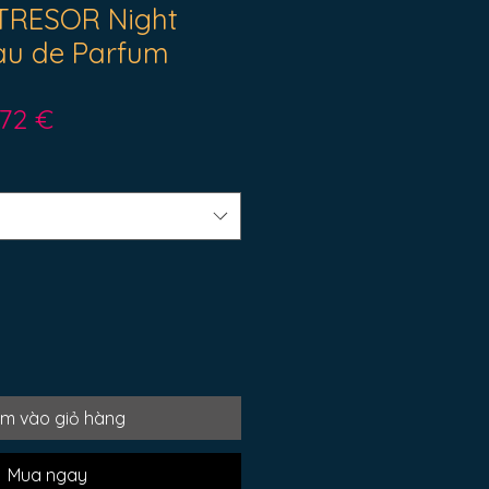
RESOR Night
au de Parfum
Giá
,72 €
ông
bán
ường
rẻ
m vào giỏ hàng
Mua ngay