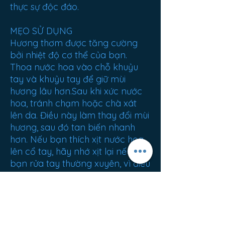
thực sự độc đáo.
MẸO SỬ DỤNG
Hương thơm được tăng cường
bởi nhiệt độ cơ thể của bạn.
Thoa nước hoa vào chỗ khuỷu
tay và khuỷu tay để giữ mùi
hương lâu hơn.Sau khi xức nước
hoa, tránh chạm hoặc chà xát
lên da. Điều này làm thay đổi mùi
hương, sau đó tan biến nhanh
hơn. Nếu bạn thích xịt nước hoa
lên cổ tay, hãy nhớ xịt lại nếu
bạn rửa tay thường xuyên, vì điều
này có xu hướng làm trôi mùi
hương.
NGUỒN GỐC
Tây ban nha