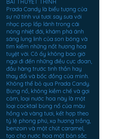
BÀI THUYẾT TRÌNH
Prada Candy là biểu tượng của
sự nữ tính vui tươi: say sưa với
nhạc pop lấp lánh trong cái
nóng nhiệt đới, khám phá ánh
sáng lung linh của son bóng và
tìm kiếm những nốt hương hoa
tuyệt vời. Cô ấy không bao giờ
ngại đi đến những điều cực đoan,
đầu hàng trước tinh thần hay
thay đổi và bốc đồng của mình.
Không thể bỏ qua Prada Candy.
Bùng nổ, không kiềm chế và gợi
cảm, loại nước hoa này là một
loại cocktail bùng nổ của màu
hồng và vàng tươi, kết hợp theo
tỷ lệ phong phú, xạ hương trắng,
benzoin và một chút caramel,
tạo cho nước hoa một bản sắc