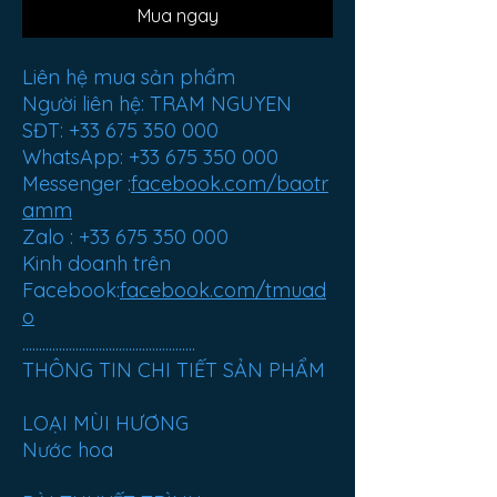
Mua ngay
Liên hệ mua sản phẩm
Người liên hệ: TRAM NGUYEN
SĐT: +33 675 350 000
WhatsApp: +33 675 350 000
Messenger :
facebook.com/baotr
amm
Zalo : +33 675 350 000
Kinh doanh trên
Facebook:
facebook.com/tmuad
o
....................................................
THÔNG TIN CHI TIẾT SẢN PHẨM
LOẠI MÙI HƯƠNG
Nước hoa