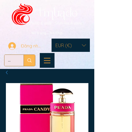
Nữ Trang - Trò Chơi
EUR (€)
Đăng nhập