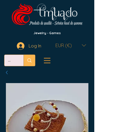
Jewelry - Games
EUR (€)
Log In