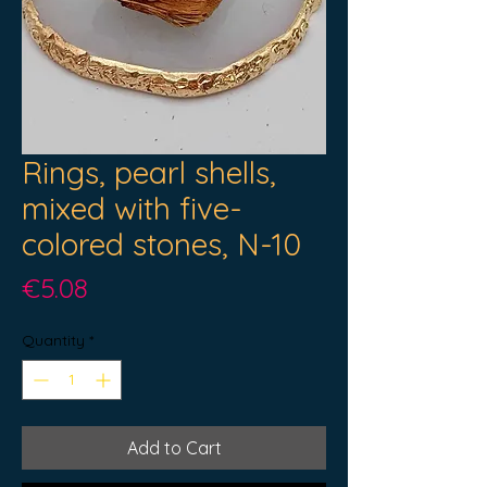
Rings, pearl shells,
mixed with five-
colored stones, N-10
Price
€5.08
Quantity
*
Add to Cart