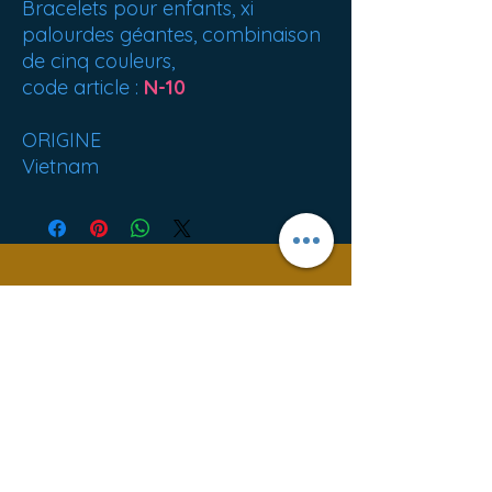
Bracelets pour enfants, xi
palourdes géantes, combinaison
de cinq couleurs,
code article :
N-10
ORIGINE
Vietnam
Best sellers