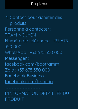
Buy Now
Contact pour acheter des
produits
Personne à contacter :
TRAM NGUYEN
Numéro de téléphone : +33 675
350 000
WhatsApp : +33 675 350 000
Messenger :
facebook.com/baotramm
Zalo : +33 675 350 000
Facebook Business:
facebook.com/tmuado
..................................................
L'INFORMATION DÉTAILLÉE DU
PRODUIT