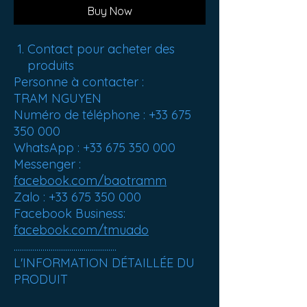
Buy Now
Contact pour acheter des
produits
Personne à contacter :
TRAM NGUYEN
Numéro de téléphone : +33 675
350 000
WhatsApp : +33 675 350 000
Messenger :
facebook.com/baotramm
Zalo : +33 675 350 000
Facebook Business:
facebook.com/tmuado
..................................................
L'INFORMATION DÉTAILLÉE DU
PRODUIT