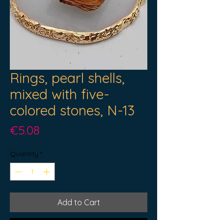
Rings, pearl shells,
mixed with five-
colored stones, N-13
Price
€5.08
Quantity
*
Add to Cart