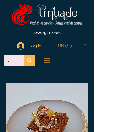
Jewelry - Games
EUR (€)
Log In