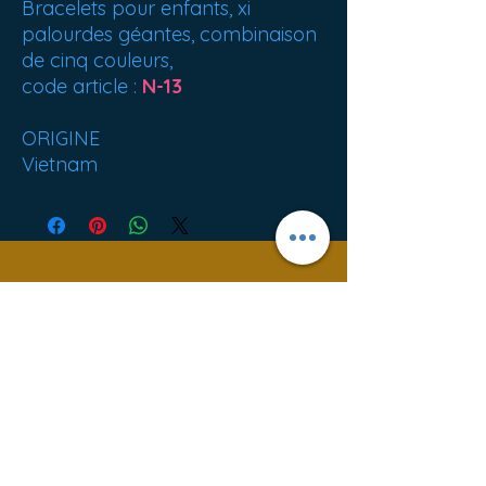
Bracelets pour enfants, xi
palourdes géantes, combinaison
de cinq couleurs,
code article :
N-13
ORIGINE
Vietnam
Best sellers