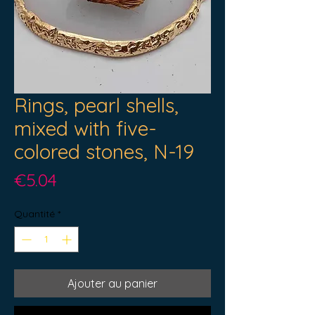
Rings, pearl shells,
mixed with five-
colored stones, N-19
Prix
€5.04
Quantité
*
Ajouter au panier