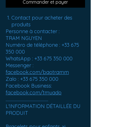
Commander et payer
Contact pour acheter des
produits
Personne à contacter :
TRAM NGUYEN
Numéro de téléphone : +33 675
350 000
WhatsApp : +33 675 350 000
Messenger :
facebook.com/baotramm
Zalo : +33 675 350 000
Facebook Business:
facebook.com/tmuado
..................................................
L'INFORMATION DÉTAILLÉE DU
PRODUIT
Bracelets pour enfants, xi