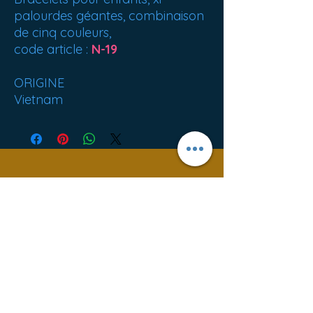
palourdes géantes, combinaison
de cinq couleurs,
code article :
N-19
ORIGINE
Vietnam
Meilleures ventes