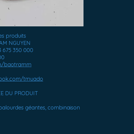
s produits
 TRAM NGUYEN
3 675 350 000
00
m/baotramm
ook.com/tmuado
ÉE DU PRODUIT
i palourdes géantes, combinaison