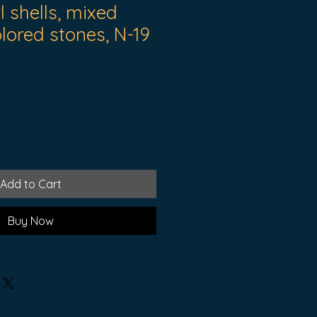
l shells, mixed
olored stones, N-19
Add to Cart
Buy Now