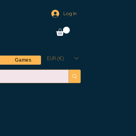
Log In
EUR (€)
Games