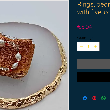
Rings, pear
with five-c
Price
€5.04
Quantity
*