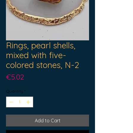
Rings, pearl shells,
mixed with five-
colored stones, N-2
Price
€5.02
Quantity
*
Add to Cart