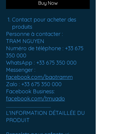
Buy Now
Contact pour acheter des
produits
Personne à contacter :
TRAM NGUYEN
Numéro de téléphone : +33 675
350 000
WhatsApp : +33 675 350 000
Messenger :
facebook.com/baotramm
Zalo : +33 675 350 000
Facebook Business:
facebook.com/tmuado
..................................................
L'INFORMATION DÉTAILLÉE DU
PRODUIT