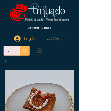
Jewelry - Games
EUR (€)
Log In