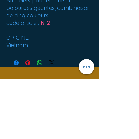
Bracelets pour enfants, xi
palourdes géantes, combinaison
de cinq couleurs,
code article :
N-2
ORIGINE
Vietnam
Best sellers