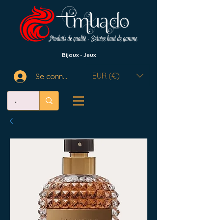
Bijoux - Jeux
EUR (€)
Se connecter