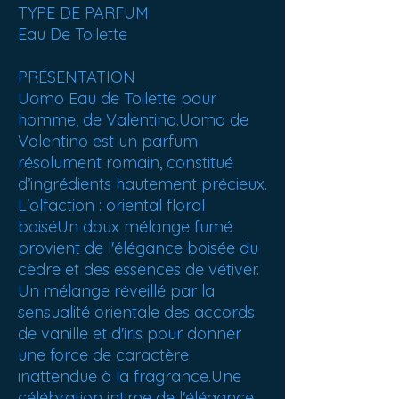
TYPE DE PARFUM
Eau De Toilette
PRÉSENTATION
Uomo Eau de Toilette pour
homme, de Valentino.Uomo de
Valentino est un parfum
résolument romain, constitué
d’ingrédients hautement précieux.
L'olfaction : oriental floral
boiséUn doux mélange fumé
provient de l'élégance boisée du
cèdre et des essences de vétiver.
Un mélange réveillé par la
sensualité orientale des accords
de vanille et d'iris pour donner
une force de caractère
inattendue à la fragrance.Une
célébration intime de l'élégance