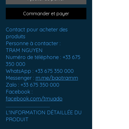
Commander et payer
Contact pour acheter des
produits
Personne à contacter :
TRAM NGUYEN
Numéro de téléphone : +33 675
350 000
WhatsApp : +33 675 350 000
Messenger :
m.me/baotramm
Zalo : +33 675 350 000
Facebook :
facebook.com/tmuado
...................................................
L'INFORMATION DÉTAILLÉE DU
PRODUIT