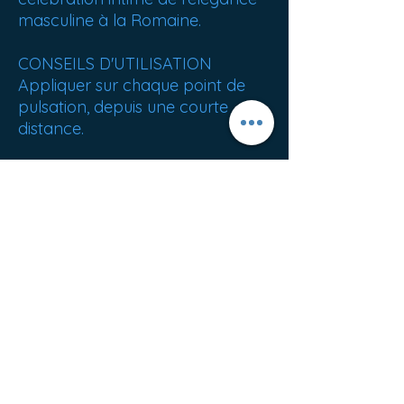
masculine à la Romaine.
CONSEILS D'UTILISATION
Appliquer sur chaque point de
pulsation, depuis une courte
distance.
POIDS NET: 389 g
ORIGINE: France
Meilleures ventes