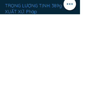
TRỌNG LƯỢNG TỊNH: 389g
XUẤT XỨ: Pháp
Bán chạy nhất