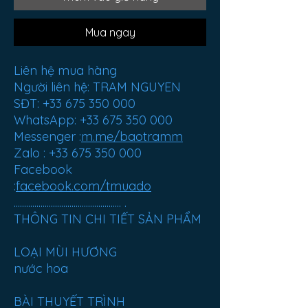
Mua ngay
Liên hệ mua hàng
Người liên hệ: TRAM NGUYEN
SĐT: +33 675 350 000
WhatsApp: +33 675 350 000
Messenger :
m.me/baotramm
Zalo : +33 675 350 000
Facebook
:
facebook.com/tmuado
.................................................... .
THÔNG TIN CHI TIẾT SẢN PHẨM
LOẠI MÙI HƯƠNG
nước hoa
BÀI THUYẾT TRÌNH