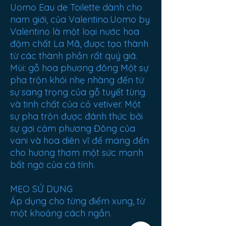
Uomo Eau de Toilette dành cho
nam giới, của Valentino.Uomo by
Valentino là một loại nước hoa
đậm chất La Mã, được tạo thành
từ các thành phần rất quý giá.
Mùi: gỗ hoa phương đông Một sự
pha trộn khói nhẹ nhàng đến từ
sự sang trọng của gỗ tuyết tùng
và tinh chất của cỏ vetiver. Một
sự pha trộn được đánh thức bởi
sự gợi cảm phương Đông của
vani và hoa diên vĩ để mang đến
cho hương thơm một sức mạnh
bất ngờ của cá tính.
MẸO SỬ DỤNG
Áp dụng cho từng điểm xung, từ
một khoảng cách ngắn.