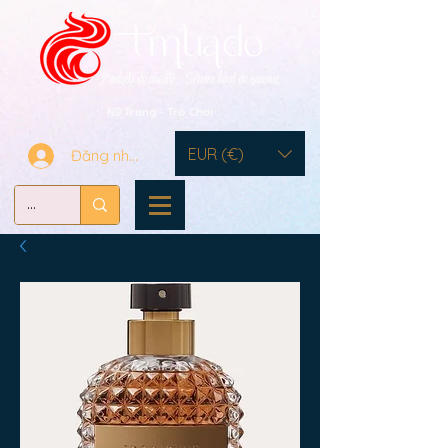
Nữ Trang - Trò Chơi
EUR (€)
Đăng nhập